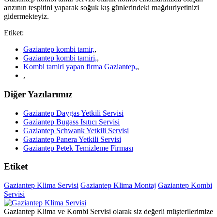
arızının tespitini yaparak soğuk kış günlerindeki mağduriyetinizi
gidermekteyiz.
Etiket:
Gaziantep kombi tamir,
,
Gaziantep kombi tamiri,
,
Kombi tamiri yapan firma Gaziantep,
,
,
Diğer Yazılarımız
Gaziantep Daygas Yetkili Servisi
Gaziantep Bugass Isıtıcı Servisi
Gaziantep Schwank Yetkili Servisi
Gaziantep Panera Yetkili Servisi
Gaziantep Petek Temizleme Firması
Etiket
Gaziantep Klima Servisi
Gaziantep Klima Montaj
Gaziantep Kombi
Servisi
Gaziantep Klima ve Kombi Servisi olarak siz değerli müşterilerimize