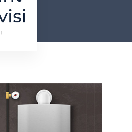
visi
I