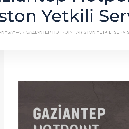
ston Yetkili Ser
ANASAYFA
GAZIANTEP HOTPOINT ARISTON YETKILI SERVIS