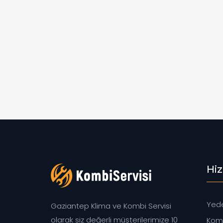
Hi
Yede
Gaziantep Klima ve Kombi Servisi
olarak siz değerli müşterilerimize 10
Komb