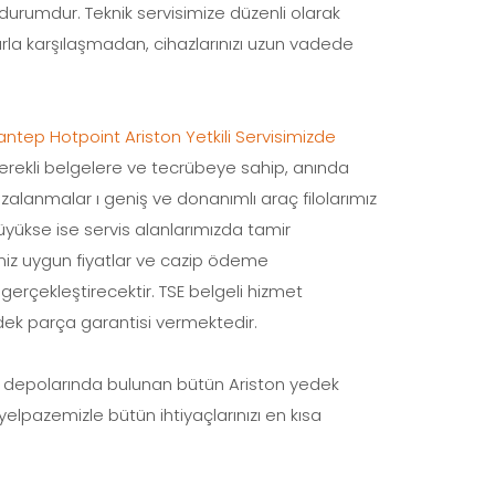
rumdur. Teknik servisimize düzenli olarak
arla karşılaşmadan, cihazlarınızı uzun vadede
antep Hotpoint Ariston Yetkili Servisimizde
gerekli belgelere ve tecrübeye sahip, anında
rızalanmalar ı geniş ve donanımlı araç filolarımız
yükse ise servis alanlarımızda tamir
miz uygun fiyatlar ve cazip ödeme
gerçekleştirecektir. TSE belgeli hizmet
yedek parça garantisi vermektedir.
miz depolarında bulunan bütün Ariston yedek
yelpazemizle bütün ihtiyaçlarınızı en kısa