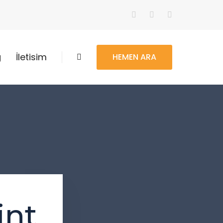
g
İletisim
HEMEN ARA
int