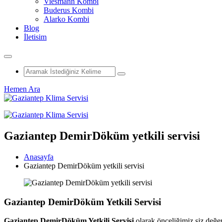
Viesmann Kombi
Buderus Kombi
Alarko Kombi
Blog
İletisim
Hemen Ara
Gaziantep DemirDöküm yetkili servisi
Anasayfa
Gaziantep DemirDöküm yetkili servisi
Gaziantep DemirDöküm Yetkili Servisi
Gaziantep DemirDöküm Yetkili Servisi
olarak önceliğimiz siz değe