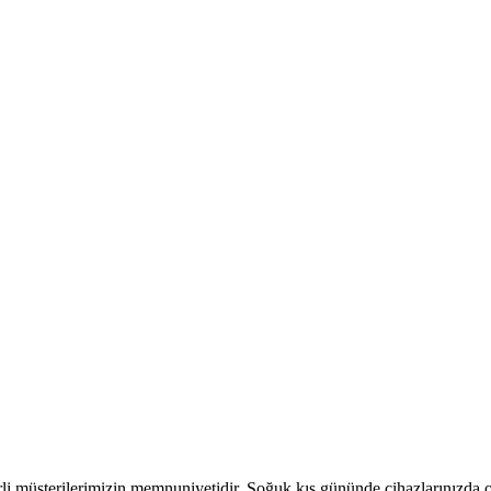
rli müşterilerimizin memnuniyetidir. Soğuk kış gününde cihazlarınızda 