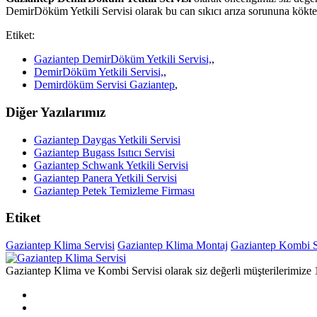
DemirDöküm Yetkili Servisi olarak bu can sıkıcı arıza sorununa kökten
Etiket:
Gaziantep DemirDöküm Yetkili Servisi,
,
DemirDöküm Yetkili Servisi,
,
Demirdöküm Servisi Gaziantep
,
Diğer Yazılarımız
Gaziantep Daygas Yetkili Servisi
Gaziantep Bugass Isıtıcı Servisi
Gaziantep Schwank Yetkili Servisi
Gaziantep Panera Yetkili Servisi
Gaziantep Petek Temizleme Firması
Etiket
Gaziantep Klima Servisi
Gaziantep Klima Montaj
Gaziantep Kombi S
Gaziantep Klima ve Kombi Servisi olarak siz değerli müşterilerimize 