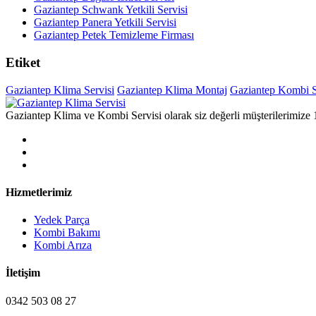
Gaziantep Schwank Yetkili Servisi
Gaziantep Panera Yetkili Servisi
Gaziantep Petek Temizleme Firması
Etiket
Gaziantep Klima Servisi
Gaziantep Klima Montaj
Gaziantep Kombi S
Gaziantep Klima ve Kombi Servisi olarak siz değerli müşterilerimize 
Hizmetlerimiz
Yedek Parça
Kombi Bakımı
Kombi Arıza
İletişim
0342 503 08 27