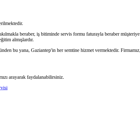
erilmektedir.
kılmakla beraber, iş bitiminde servis formu faturayla beraber müşteriye 
eğitim almışlardır.
k günden bu yana, Gaziantep'in her semtine hizmet vermektedir. Firmamı
ızı arayarak faydalanabilirsiniz.
visi