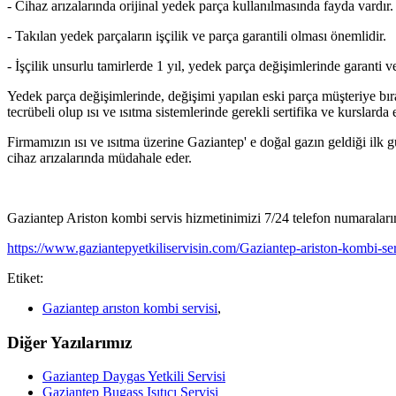
- Cihaz arızalarında orijinal yedek parça kullanılmasında fayda vardır.
- Takılan yedek parçaların işçilik ve parça garantili olması önemlidir.
- İşçilik unsurlu tamirlerde 1 yıl, yedek parça değişimlerinde garanti v
Yedek parça değişimlerinde, değişimi yapılan eski parça müşteriye bıra
tecrübeli olup ısı ve ısıtma sistemlerinde gerekli sertifika ve kurslarda 
Firmamızın ısı ve ısıtma üzerine Gaziantep' e doğal gazın geldiği il
cihaz arızalarında müdahale eder.
Gaziantep Ariston kombi servis hizmetinimizi 7/24 telefon numaralarım
https://www.gaziantepyetkiliservisin.com/Gaziantep-ariston-kombi-ser
Etiket:
Gaziantep arıston kombi servisi
,
Diğer Yazılarımız
Gaziantep Daygas Yetkili Servisi
Gaziantep Bugass Isıtıcı Servisi